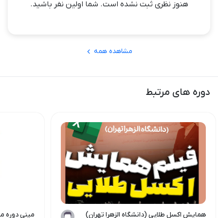
هنوز نظری ثبت نشده است. شما اولین نفر باشید.
مقدمات اکسل و بخش اول منوی home
00:00
منوی home بخش دوم
00:00
مشاهده همه
منوی insert بخش اول
00:00
دوره های مرتبط
منوی insert بخش دوم
00:00
منوی data
00:00
منوی page layout
00:00
منوی view file
00:00
همایش اکسل طلایی (دانشگاه الزهرا تهران)
مینی دوره م