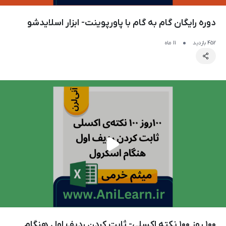
دوره رایگان گام به گام با پاورپوینت- ابزار اسلایدشو
452 بازدید
11 ماه
۱۰۰ روز ۱۰۰ نکته اکسلی- ثابت کردن ردیف اول هنگام