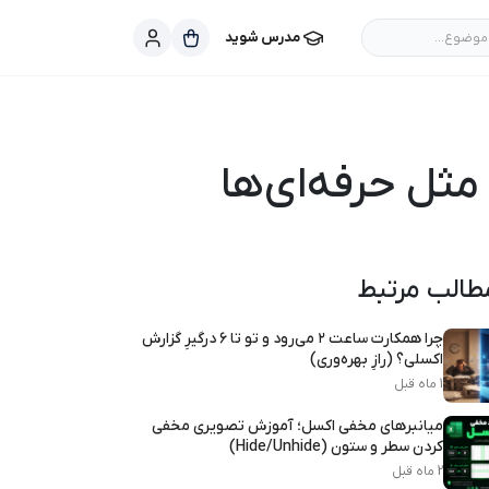
موضوع...
مدرس شوید
طالب مرتبط
چرا همکارت ساعت ۲ می‌رود و تو تا ۶ درگیرِ گزارش
اکسلی؟ (رازِ بهره‌وری)
1 ماه قبل
میانبرهای مخفی اکسل؛ آموزش تصویری مخفی
کردن سطر و ستون (Hide/Unhide)
2 ماه قبل