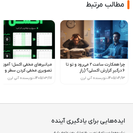
مطالب مرتبط
چرا همکارت ساعت ۲ می‌رود و تو تا
میانبرهای مخفی اکسل؛ آموز
۶ درگیرِ گزارش اکسلی؟ (رازِ
تصویری مخفی کردن سطر و س
بهره‌وری)
(Hide/Unhide)
1405/04/13
•
نویسنده آنی لرن
1405/03/17
•
نویسنده آنی لرن
ایده‌هایی برای یادگیری آینده
زبان
معماری
برنامه نویسی
فتوشاپ
هنر
علوم پایه