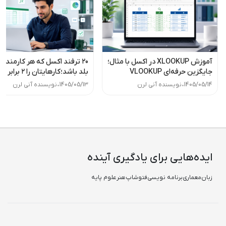
آموزش XLOOKUP در اکسل با مثال؛
۲۰ ترفند اکسل که هر کارمند با
جایگزین حرفه‌ای VLOOKUP
بلد باشد؛کارهایتان را
کنید!
1405/05/14
•
نویسنده آنی لرن
1405/05/13
•
نویسنده آنی لرن
ایده‌هایی برای یادگیری آینده
زبان
معماری
برنامه نویسی
فتوشاپ
هنر
علوم پایه