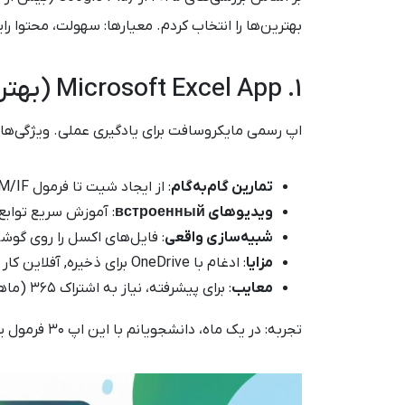
بهترین‌ها را انتخاب کردم. معیارها: سهولت، محتوا ر
1. Microsoft Excel App (بهترین کلی – رایگان)
اپ رسمی مایکروسافت برای یادگیری عملی. ویژگی‌ها:
تمارین گام‌به‌گام
: از ایجاد شیت تا فرمول SUM/IF.
ویدیوهای встроенный
: آموزش سریع توابع مانند le
شبیه‌سازی واقعی
: فایل‌های اکسل را روی گوش
مزایا
: ادغام با OneDrive برای ذخیره, آفلاین کار می‌کند.
معایب
: برای پیشرفته، نیاز به اشتراک ۳۶۵ (ماهانه ۵ دلار).
تجربه: در یک ماه، دانشجویانم با این اپ ۳۰ فرمول یاد گرفتند. دانلود از Google Play. امتیاز: ۴.۷/۵.