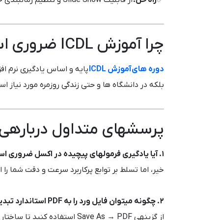
✅
راه حل:
از قابلیت Slide Show و تنظیم زمانبندی خودکار استفاده کنید.
چرا آموزش ICDL ضروری است؟
دوره های آموزش ICDL
پایه و اساس یادگیری نرم اف
بلکه در دانشگاه ها و حتی زندگی روزمره مورد نیاز ا
پرسشهای متداول دربارهی
۱. آیا یادگیری فرمولهای پیچیده در اکسل ضروری است؟
خیر، اما تسلط بر توابع پرکاربرد سرعت و دقت شما را
۲. چگونه میتوان فایل ورد را به PDF استاندارد تبدیل کرد؟
از گزینهی Save As → PDF استفاده کنید تا ساختار سند حفظ شود.