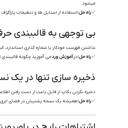
میشود.
✅
راه حل:
استفاده از استایل ها و تنظیمات پاراگراف د
بی توجهی به قالببندی حرف
نداشتن فهرست خودکار یا شماره گذاری استاندارد، کیف
✅
راه حل:
در
آموزش ورد
می آموزید چگونه قالببندی اس
ذخیره سازی تنها در یک ن
ذخیره نکردن بکاپ از فایل باعث از دست رفتن اطلا
✅
راه حل:
همیشه یک نسخه پشتیبان در فضای ابری مانند OneDrive ذخی
اشتباهات رایج در پاورپوین